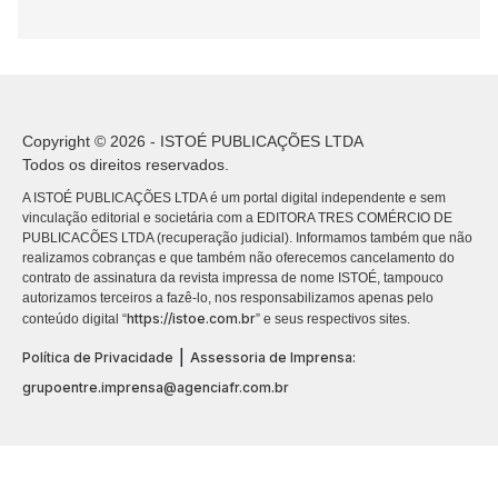
Copyright © 2026 - ISTOÉ PUBLICAÇÕES LTDA
Todos os direitos reservados.
A ISTOÉ PUBLICAÇÕES LTDA é um portal digital independente e sem
vinculação editorial e societária com a EDITORA TRES COMÉRCIO DE
PUBLICACÕES LTDA (recuperação judicial). Informamos também que não
realizamos cobranças e que também não oferecemos cancelamento do
contrato de assinatura da revista impressa de nome ISTOÉ, tampouco
autorizamos terceiros a fazê-lo, nos responsabilizamos apenas pelo
https://istoe.com.br
conteúdo digital “
” e seus respectivos sites.
|
Política de Privacidade
Assessoria de Imprensa:
grupoentre.imprensa@agenciafr.com.br