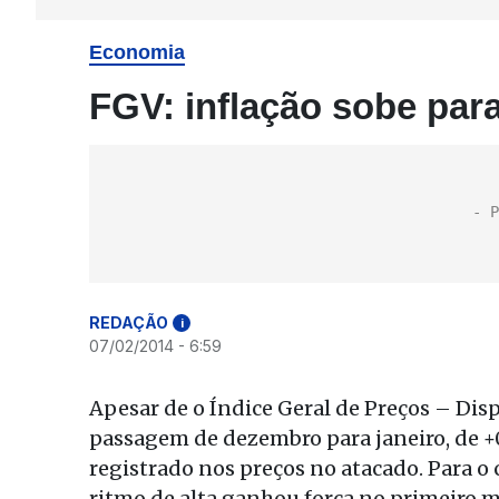
Economia
FGV: inflação sobe par
REDAÇÃO
i
07/02/2014 - 6:59
Apesar de o Índice Geral de Preços – Dis
passagem de dezembro para janeiro, de 
registrado nos preços no atacado. Para o 
ritmo de alta ganhou força no primeiro m