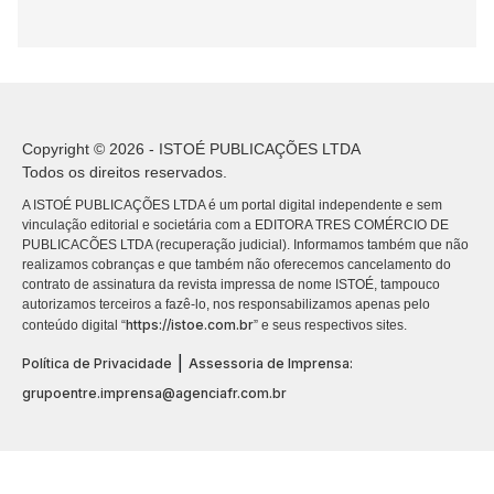
Copyright © 2026 - ISTOÉ PUBLICAÇÕES LTDA
Todos os direitos reservados.
A ISTOÉ PUBLICAÇÕES LTDA é um portal digital independente e sem
vinculação editorial e societária com a EDITORA TRES COMÉRCIO DE
PUBLICACÕES LTDA (recuperação judicial). Informamos também que não
realizamos cobranças e que também não oferecemos cancelamento do
contrato de assinatura da revista impressa de nome ISTOÉ, tampouco
autorizamos terceiros a fazê-lo, nos responsabilizamos apenas pelo
https://istoe.com.br
conteúdo digital “
” e seus respectivos sites.
|
Política de Privacidade
Assessoria de Imprensa:
grupoentre.imprensa@agenciafr.com.br