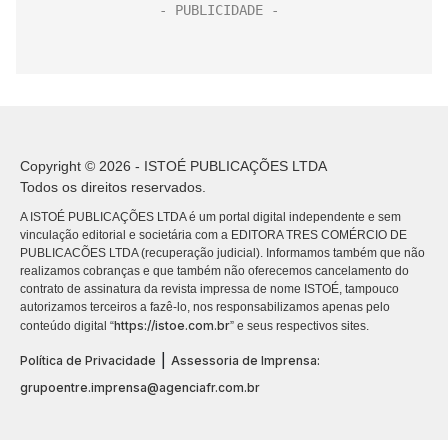
Copyright © 2026 - ISTOÉ PUBLICAÇÕES LTDA
Todos os direitos reservados.
A ISTOÉ PUBLICAÇÕES LTDA é um portal digital independente e sem
vinculação editorial e societária com a EDITORA TRES COMÉRCIO DE
PUBLICACÕES LTDA (recuperação judicial). Informamos também que não
realizamos cobranças e que também não oferecemos cancelamento do
contrato de assinatura da revista impressa de nome ISTOÉ, tampouco
autorizamos terceiros a fazê-lo, nos responsabilizamos apenas pelo
https://istoe.com.br
conteúdo digital “
” e seus respectivos sites.
|
Política de Privacidade
Assessoria de Imprensa:
grupoentre.imprensa@agenciafr.com.br