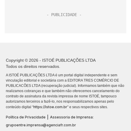
Copyright © 2026 - ISTOÉ PUBLICAÇÕES LTDA
Todos os direitos reservados.
A ISTOÉ PUBLICAÇÕES LTDA é um portal digital independente e sem
vinculação editorial e societária com a EDITORA TRES COMÉRCIO DE
PUBLICACÕES LTDA (recuperação judicial). Informamos também que não
realizamos cobranças e que também não oferecemos cancelamento do
contrato de assinatura da revista impressa de nome ISTOÉ, tampouco
autorizamos terceiros a fazê-lo, nos responsabilizamos apenas pelo
https://istoe.com.br
conteúdo digital “
” e seus respectivos sites.
|
Política de Privacidade
Assessoria de Imprensa:
grupoentre.imprensa@agenciafr.com.br