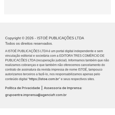
Copyright © 2026 - ISTOÉ PUBLICAÇÕES LTDA
Todos os direitos reservados.
A ISTOÉ PUBLICAÇÕES LTDA é um portal digital independente e sem
vinculação editorial e societária com a EDITORA TRES COMÉRCIO DE
PUBLICACÕES LTDA (recuperação judicial). Informamos também que não
realizamos cobranças e que também não oferecemos cancelamento do
contrato de assinatura da revista impressa de nome ISTOÉ, tampouco
autorizamos terceiros a fazê-lo, nos responsabilizamos apenas pelo
https://istoe.com.br
conteúdo digital “
” e seus respectivos sites.
|
Política de Privacidade
Assessoria de Imprensa:
grupoentre.imprensa@agenciafr.com.br