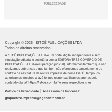
Copyright © 2026 - ISTOÉ PUBLICAÇÕES LTDA
Todos os direitos reservados.
A ISTOÉ PUBLICAÇÕES LTDA é um portal digital independente e sem
vinculação editorial e societária com a EDITORA TRES COMÉRCIO DE
PUBLICACÕES LTDA (recuperação judicial). Informamos também que não
realizamos cobranças e que também não oferecemos cancelamento do
contrato de assinatura da revista impressa de nome ISTOÉ, tampouco
autorizamos terceiros a fazê-lo, nos responsabilizamos apenas pelo
https://istoe.com.br
conteúdo digital “
” e seus respectivos sites.
|
Política de Privacidade
Assessoria de Imprensa:
grupoentre.imprensa@agenciafr.com.br