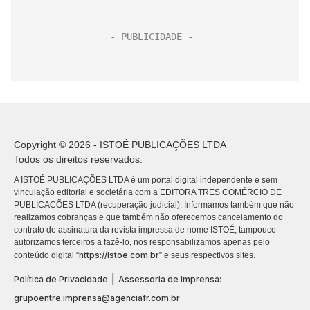
Copyright © 2026 - ISTOÉ PUBLICAÇÕES LTDA
Todos os direitos reservados.
A ISTOÉ PUBLICAÇÕES LTDA é um portal digital independente e sem
vinculação editorial e societária com a EDITORA TRES COMÉRCIO DE
PUBLICACÕES LTDA (recuperação judicial). Informamos também que não
realizamos cobranças e que também não oferecemos cancelamento do
contrato de assinatura da revista impressa de nome ISTOÉ, tampouco
autorizamos terceiros a fazê-lo, nos responsabilizamos apenas pelo
https://istoe.com.br
conteúdo digital “
” e seus respectivos sites.
|
Política de Privacidade
Assessoria de Imprensa:
grupoentre.imprensa@agenciafr.com.br