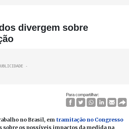
udos divergem sobre
ção
Para compartilhar:
rabalho no Brasil, em
tramitação no Congresso
s sobre os possíveis impactos da medida na