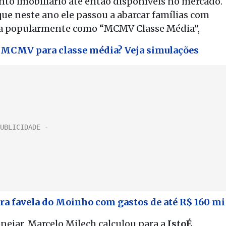
to imobiliário até então disponíveis no mercado.
que neste ano ele passou a abarcar famílias com
ida popularmente como “MCMV Classe Média”,
o MCMV para classe média? Veja simulações
ra favela do Moinho com gastos de até R$ 160 mi
anejar, Marcelo Milech calculou para a
IstoÉ