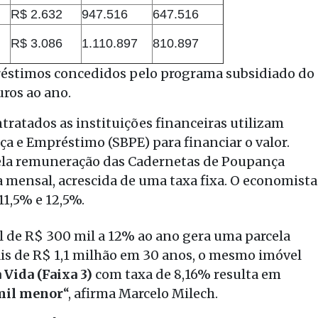
R$ 2.632
947.516
647.516
R$ 3.086
1.110.897
810.897
réstimos concedidos pelo programa subsidiado do
ros ao ano.
atados as instituições financeiras utilizam
ça e Empréstimo (SBPE) para financiar o valor.
 pela remuneração das Cadernetas de Poupança
 mensal, acrescida de uma taxa fixa. O economista
11,5% e 12,5%.
 de R$ 300 mil a 12% ao ano gera uma parcela
mais de R$ 1,1 milhão em 30 anos, o mesmo imóvel
Vida (Faixa 3)
com taxa de 8,16% resulta em
 mil menor
“, afirma Marcelo Milech.