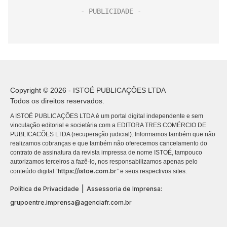
Copyright © 2026 - ISTOÉ PUBLICAÇÕES LTDA
Todos os direitos reservados.
A ISTOÉ PUBLICAÇÕES LTDA é um portal digital independente e sem
vinculação editorial e societária com a EDITORA TRES COMÉRCIO DE
PUBLICACÕES LTDA (recuperação judicial). Informamos também que não
realizamos cobranças e que também não oferecemos cancelamento do
contrato de assinatura da revista impressa de nome ISTOÉ, tampouco
autorizamos terceiros a fazê-lo, nos responsabilizamos apenas pelo
https://istoe.com.br
conteúdo digital “
” e seus respectivos sites.
|
Política de Privacidade
Assessoria de Imprensa:
grupoentre.imprensa@agenciafr.com.br