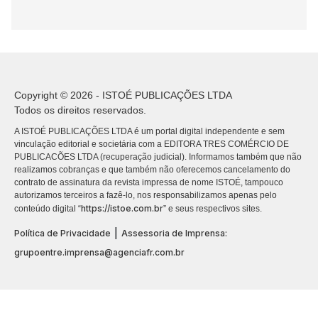
Copyright © 2026 - ISTOÉ PUBLICAÇÕES LTDA
Todos os direitos reservados.
A ISTOÉ PUBLICAÇÕES LTDA é um portal digital independente e sem
vinculação editorial e societária com a EDITORA TRES COMÉRCIO DE
PUBLICACÕES LTDA (recuperação judicial). Informamos também que não
realizamos cobranças e que também não oferecemos cancelamento do
contrato de assinatura da revista impressa de nome ISTOÉ, tampouco
autorizamos terceiros a fazê-lo, nos responsabilizamos apenas pelo
https://istoe.com.br
conteúdo digital “
” e seus respectivos sites.
|
Política de Privacidade
Assessoria de Imprensa:
grupoentre.imprensa@agenciafr.com.br