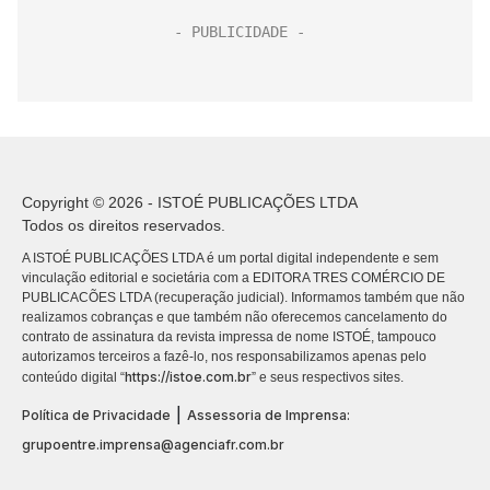
Copyright © 2026 - ISTOÉ PUBLICAÇÕES LTDA
Todos os direitos reservados.
A ISTOÉ PUBLICAÇÕES LTDA é um portal digital independente e sem
vinculação editorial e societária com a EDITORA TRES COMÉRCIO DE
PUBLICACÕES LTDA (recuperação judicial). Informamos também que não
realizamos cobranças e que também não oferecemos cancelamento do
contrato de assinatura da revista impressa de nome ISTOÉ, tampouco
autorizamos terceiros a fazê-lo, nos responsabilizamos apenas pelo
https://istoe.com.br
conteúdo digital “
” e seus respectivos sites.
|
Política de Privacidade
Assessoria de Imprensa:
grupoentre.imprensa@agenciafr.com.br