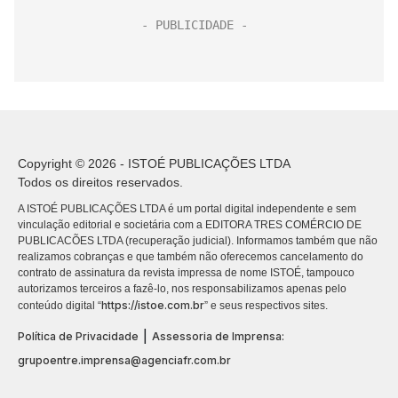
Copyright © 2026 - ISTOÉ PUBLICAÇÕES LTDA
Todos os direitos reservados.
A ISTOÉ PUBLICAÇÕES LTDA é um portal digital independente e sem
vinculação editorial e societária com a EDITORA TRES COMÉRCIO DE
PUBLICACÕES LTDA (recuperação judicial). Informamos também que não
realizamos cobranças e que também não oferecemos cancelamento do
contrato de assinatura da revista impressa de nome ISTOÉ, tampouco
autorizamos terceiros a fazê-lo, nos responsabilizamos apenas pelo
https://istoe.com.br
conteúdo digital “
” e seus respectivos sites.
|
Política de Privacidade
Assessoria de Imprensa:
grupoentre.imprensa@agenciafr.com.br