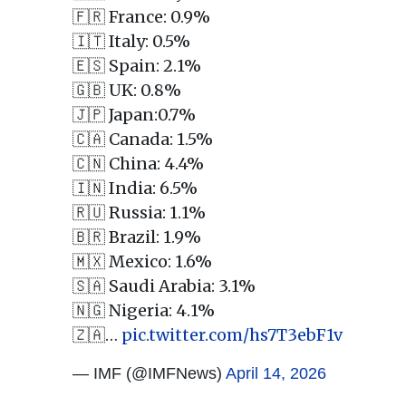
🇫🇷 France: 0.9%
🇮🇹 Italy: 0.5%
🇪🇸 Spain: 2.1%
🇬🇧 UK: 0.8%
🇯🇵 Japan:0.7%
🇨🇦 Canada: 1.5%
🇨🇳 China: 4.4%
🇮🇳 India: 6.5%
🇷🇺 Russia: 1.1%
🇧🇷 Brazil: 1.9%
🇲🇽 Mexico: 1.6%
🇸🇦 Saudi Arabia: 3.1%
🇳🇬 Nigeria: 4.1%
🇿🇦…
pic.twitter.com/hs7T3ebF1v
— IMF (@IMFNews)
April 14, 2026