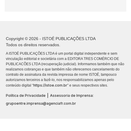
Copyright © 2026 - ISTOÉ PUBLICAÇÕES LTDA
Todos os direitos reservados.
A ISTOÉ PUBLICAÇÕES LTDA é um portal digital independente e sem
vinculação editorial e societária com a EDITORA TRES COMÉRCIO DE
PUBLICACÕES LTDA (recuperação judicial). Informamos também que não
realizamos cobranças e que também não oferecemos cancelamento do
contrato de assinatura da revista impressa de nome ISTOÉ, tampouco
autorizamos terceiros a fazê-lo, nos responsabilizamos apenas pelo
https://istoe.com.br
conteúdo digital “
” e seus respectivos sites.
|
Política de Privacidade
Assessoria de Imprensa:
grupoentre.imprensa@agenciafr.com.br