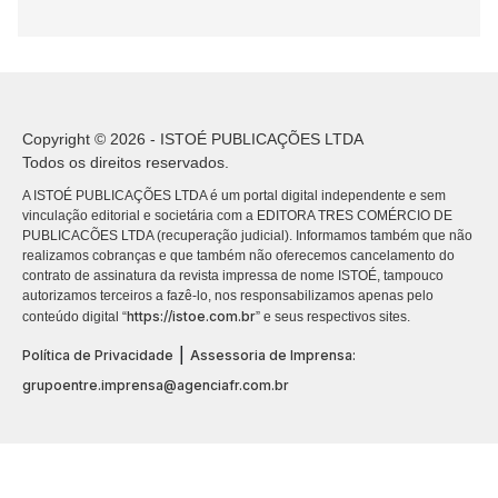
Copyright © 2026 - ISTOÉ PUBLICAÇÕES LTDA
Todos os direitos reservados.
A ISTOÉ PUBLICAÇÕES LTDA é um portal digital independente e sem
vinculação editorial e societária com a EDITORA TRES COMÉRCIO DE
PUBLICACÕES LTDA (recuperação judicial). Informamos também que não
realizamos cobranças e que também não oferecemos cancelamento do
contrato de assinatura da revista impressa de nome ISTOÉ, tampouco
autorizamos terceiros a fazê-lo, nos responsabilizamos apenas pelo
https://istoe.com.br
conteúdo digital “
” e seus respectivos sites.
|
Política de Privacidade
Assessoria de Imprensa:
grupoentre.imprensa@agenciafr.com.br