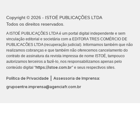
Copyright © 2026 - ISTOÉ PUBLICAÇÕES LTDA
Todos os direitos reservados.
A ISTOÉ PUBLICAÇÕES LTDA é um portal digital independente e sem
vinculação editorial e societária com a EDITORA TRES COMÉRCIO DE
PUBLICACÕES LTDA (recuperação judicial). Informamos também que não
realizamos cobranças e que também não oferecemos cancelamento do
contrato de assinatura da revista impressa de nome ISTOÉ, tampouco
autorizamos terceiros a fazê-lo, nos responsabilizamos apenas pelo
https://istoe.com.br
conteúdo digital “
” e seus respectivos sites.
|
Política de Privacidade
Assessoria de Imprensa:
grupoentre.imprensa@agenciafr.com.br