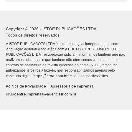
Copyright © 2026 - ISTOÉ PUBLICAÇÕES LTDA
Todos os direitos reservados.
A ISTOÉ PUBLICAÇÕES LTDA é um portal digital independente e sem
vinculação editorial e societária com a EDITORA TRES COMÉRCIO DE
PUBLICACÕES LTDA (recuperação judicial). Informamos também que não
realizamos cobranças e que também não oferecemos cancelamento do
contrato de assinatura da revista impressa de nome ISTOÉ, tampouco
autorizamos terceiros a fazê-lo, nos responsabilizamos apenas pelo
https://istoe.com.br
conteúdo digital “
” e seus respectivos sites.
|
Política de Privacidade
Assessoria de Imprensa:
grupoentre.imprensa@agenciafr.com.br