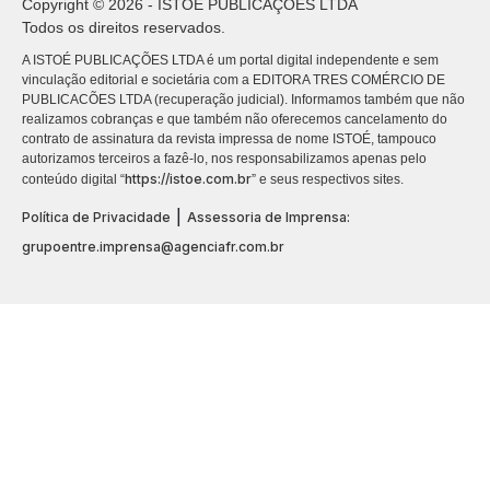
Copyright © 2026 - ISTOÉ PUBLICAÇÕES LTDA
Todos os direitos reservados.
A ISTOÉ PUBLICAÇÕES LTDA é um portal digital independente e sem
vinculação editorial e societária com a EDITORA TRES COMÉRCIO DE
PUBLICACÕES LTDA (recuperação judicial). Informamos também que não
realizamos cobranças e que também não oferecemos cancelamento do
contrato de assinatura da revista impressa de nome ISTOÉ, tampouco
autorizamos terceiros a fazê-lo, nos responsabilizamos apenas pelo
https://istoe.com.br
conteúdo digital “
” e seus respectivos sites.
|
Política de Privacidade
Assessoria de Imprensa:
grupoentre.imprensa@agenciafr.com.br