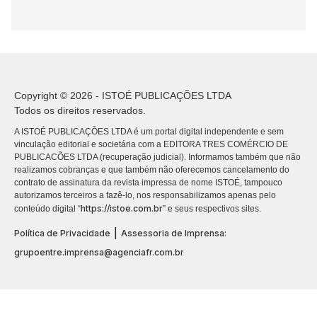
Copyright © 2026 - ISTOÉ PUBLICAÇÕES LTDA
Todos os direitos reservados.
A ISTOÉ PUBLICAÇÕES LTDA é um portal digital independente e sem
vinculação editorial e societária com a EDITORA TRES COMÉRCIO DE
PUBLICACÕES LTDA (recuperação judicial). Informamos também que não
realizamos cobranças e que também não oferecemos cancelamento do
contrato de assinatura da revista impressa de nome ISTOÉ, tampouco
autorizamos terceiros a fazê-lo, nos responsabilizamos apenas pelo
https://istoe.com.br
conteúdo digital “
” e seus respectivos sites.
|
Política de Privacidade
Assessoria de Imprensa:
grupoentre.imprensa@agenciafr.com.br