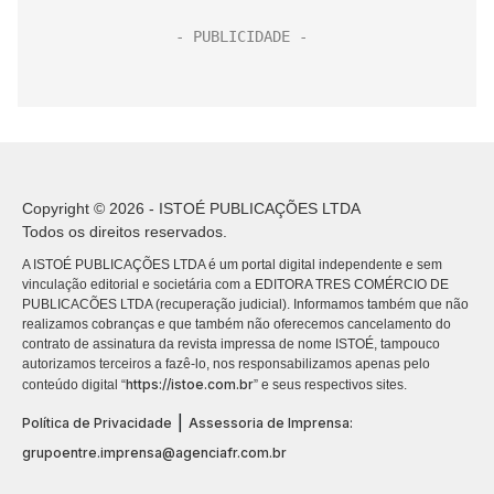
Copyright © 2026 - ISTOÉ PUBLICAÇÕES LTDA
Todos os direitos reservados.
A ISTOÉ PUBLICAÇÕES LTDA é um portal digital independente e sem
vinculação editorial e societária com a EDITORA TRES COMÉRCIO DE
PUBLICACÕES LTDA (recuperação judicial). Informamos também que não
realizamos cobranças e que também não oferecemos cancelamento do
contrato de assinatura da revista impressa de nome ISTOÉ, tampouco
autorizamos terceiros a fazê-lo, nos responsabilizamos apenas pelo
https://istoe.com.br
conteúdo digital “
” e seus respectivos sites.
|
Política de Privacidade
Assessoria de Imprensa:
grupoentre.imprensa@agenciafr.com.br