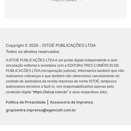
Copyright © 2026 - ISTOÉ PUBLICAÇÕES LTDA
Todos os direitos reservados.
A ISTOÉ PUBLICAÇÕES LTDA é um portal digital independente e sem
vinculação editorial e societária com a EDITORA TRES COMÉRCIO DE
PUBLICACÕES LTDA (recuperação judicial). Informamos também que não
realizamos cobranças e que também não oferecemos cancelamento do
contrato de assinatura da revista impressa de nome ISTOÉ, tampouco
autorizamos terceiros a fazê-lo, nos responsabilizamos apenas pelo
https://istoe.com.br
conteúdo digital “
” e seus respectivos sites.
|
Política de Privacidade
Assessoria de Imprensa:
grupoentre.imprensa@agenciafr.com.br