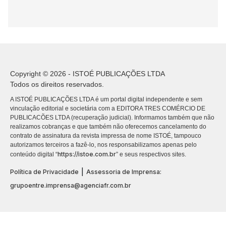
Copyright © 2026 - ISTOÉ PUBLICAÇÕES LTDA
Todos os direitos reservados.
A ISTOÉ PUBLICAÇÕES LTDA é um portal digital independente e sem
vinculação editorial e societária com a EDITORA TRES COMÉRCIO DE
PUBLICACÕES LTDA (recuperação judicial). Informamos também que não
realizamos cobranças e que também não oferecemos cancelamento do
contrato de assinatura da revista impressa de nome ISTOÉ, tampouco
autorizamos terceiros a fazê-lo, nos responsabilizamos apenas pelo
https://istoe.com.br
conteúdo digital “
” e seus respectivos sites.
|
Política de Privacidade
Assessoria de Imprensa:
grupoentre.imprensa@agenciafr.com.br