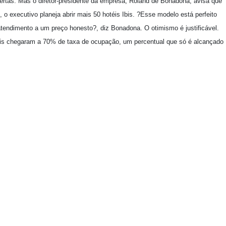
tas. Mas o diretor-presidente da empresa, Roland de Bonadona, avisa que
 o executivo planeja abrir mais 50 hotéis Ibis. ?Esse modelo está perfeito
tendimento a um preço honesto?, diz Bonadona. O otimismo é justificável.
Ibis chegaram a 70% de taxa de ocupação, um percentual que só é alcançado