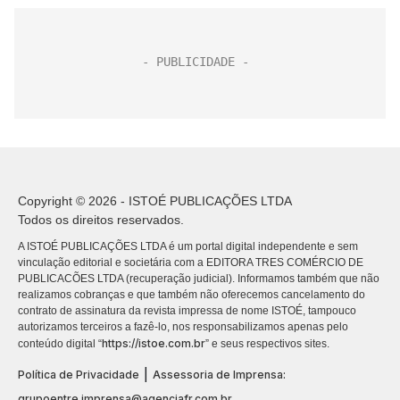
Copyright © 2026 - ISTOÉ PUBLICAÇÕES LTDA
Todos os direitos reservados.
A ISTOÉ PUBLICAÇÕES LTDA é um portal digital independente e sem
vinculação editorial e societária com a EDITORA TRES COMÉRCIO DE
PUBLICACÕES LTDA (recuperação judicial). Informamos também que não
realizamos cobranças e que também não oferecemos cancelamento do
contrato de assinatura da revista impressa de nome ISTOÉ, tampouco
autorizamos terceiros a fazê-lo, nos responsabilizamos apenas pelo
https://istoe.com.br
conteúdo digital “
” e seus respectivos sites.
|
Política de Privacidade
Assessoria de Imprensa:
grupoentre.imprensa@agenciafr.com.br