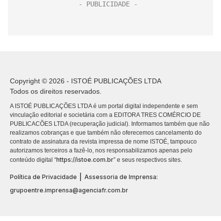
Copyright © 2026 - ISTOÉ PUBLICAÇÕES LTDA
Todos os direitos reservados.
A ISTOÉ PUBLICAÇÕES LTDA é um portal digital independente e sem
vinculação editorial e societária com a EDITORA TRES COMÉRCIO DE
PUBLICACÕES LTDA (recuperação judicial). Informamos também que não
realizamos cobranças e que também não oferecemos cancelamento do
contrato de assinatura da revista impressa de nome ISTOÉ, tampouco
autorizamos terceiros a fazê-lo, nos responsabilizamos apenas pelo
https://istoe.com.br
conteúdo digital “
” e seus respectivos sites.
|
Política de Privacidade
Assessoria de Imprensa:
grupoentre.imprensa@agenciafr.com.br