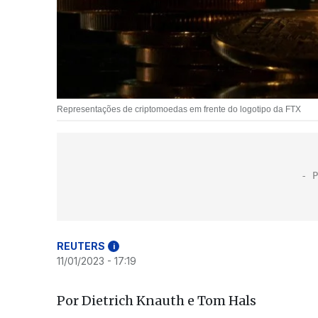
Representações de criptomoedas em frente do logotipo da FTX
REUTERS
i
11/01/2023 - 17:19
Por Dietrich Knauth e Tom Hals