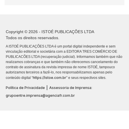
Copyright © 2026 - ISTOÉ PUBLICAÇÕES LTDA
Todos os direitos reservados.
A ISTOÉ PUBLICAÇÕES LTDA é um portal digital independente e sem
vinculação editorial e societária com a EDITORA TRES COMÉRCIO DE
PUBLICACÕES LTDA (recuperação judicial). Informamos também que não
realizamos cobranças e que também não oferecemos cancelamento do
contrato de assinatura da revista impressa de nome ISTOÉ, tampouco
autorizamos terceiros a fazê-lo, nos responsabilizamos apenas pelo
https://istoe.com.br
conteúdo digital “
” e seus respectivos sites.
|
Política de Privacidade
Assessoria de Imprensa:
grupoentre.imprensa@agenciafr.com.br