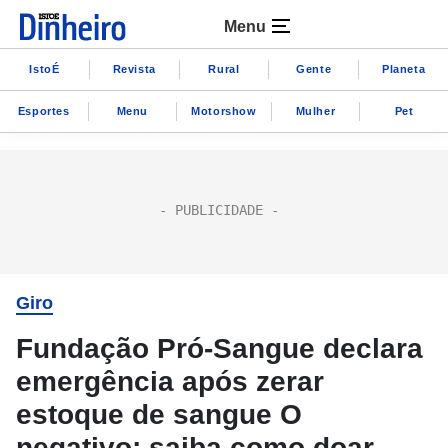
Menu
IstoÉ
Revista
Rural
Gente
Planeta
Esportes
Menu
Motorshow
Mulher
Pet
Giro
Fundação Pró-Sangue declara
emergência após zerar
estoque de sangue O
negativo; saiba como doar