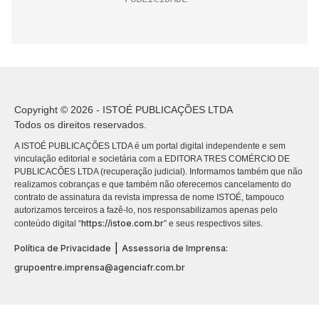
Copyright © 2026 - ISTOÉ PUBLICAÇÕES LTDA
Todos os direitos reservados.
A ISTOÉ PUBLICAÇÕES LTDA é um portal digital independente e sem
vinculação editorial e societária com a EDITORA TRES COMÉRCIO DE
PUBLICACÕES LTDA (recuperação judicial). Informamos também que não
realizamos cobranças e que também não oferecemos cancelamento do
contrato de assinatura da revista impressa de nome ISTOÉ, tampouco
autorizamos terceiros a fazê-lo, nos responsabilizamos apenas pelo
https://istoe.com.br
conteúdo digital “
” e seus respectivos sites.
|
Política de Privacidade
Assessoria de Imprensa:
grupoentre.imprensa@agenciafr.com.br