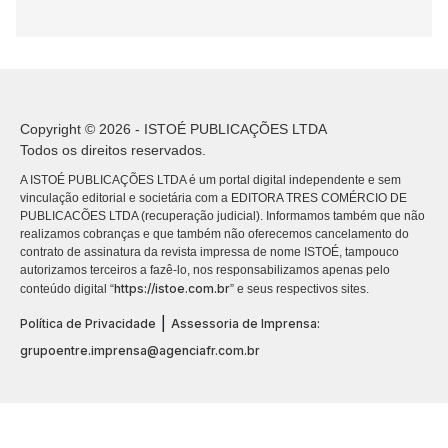
Copyright © 2026 - ISTOÉ PUBLICAÇÕES LTDA
Todos os direitos reservados.
A ISTOÉ PUBLICAÇÕES LTDA é um portal digital independente e sem
vinculação editorial e societária com a EDITORA TRES COMÉRCIO DE
PUBLICACÕES LTDA (recuperação judicial). Informamos também que não
realizamos cobranças e que também não oferecemos cancelamento do
contrato de assinatura da revista impressa de nome ISTOÉ, tampouco
autorizamos terceiros a fazê-lo, nos responsabilizamos apenas pelo
https://istoe.com.br
conteúdo digital “
” e seus respectivos sites.
|
Política de Privacidade
Assessoria de Imprensa:
grupoentre.imprensa@agenciafr.com.br