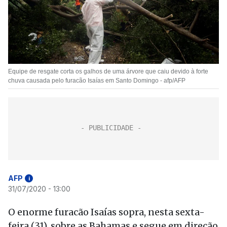
Equipe de resgate corta os galhos de uma árvore que caiu devido à forte
chuva causada pelo furacão Isaías em Santo Domingo - afp/AFP
AFP
i
31/07/2020 - 13:00
O enorme furacão Isaías sopra, nesta sexta-
feira (31), sobre as Bahamas e segue em direção