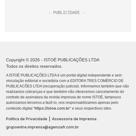
Copyright © 2026 - ISTOÉ PUBLICAÇÕES LTDA
Todos os direitos reservados.
A ISTOÉ PUBLICAÇÕES LTDA é um portal digital independente e sem
vinculação editorial e societária com a EDITORA TRES COMÉRCIO DE
PUBLICACÕES LTDA (recuperação judicial). Informamos também que não
realizamos cobranças e que também não oferecemos cancelamento do
contrato de assinatura da revista impressa de nome ISTOÉ, tampouco
autorizamos terceiros a fazê-lo, nos responsabilizamos apenas pelo
https://istoe.com.br
conteúdo digital “
” e seus respectivos sites.
|
Política de Privacidade
Assessoria de Imprensa:
grupoentre.imprensa@agenciafr.com.br