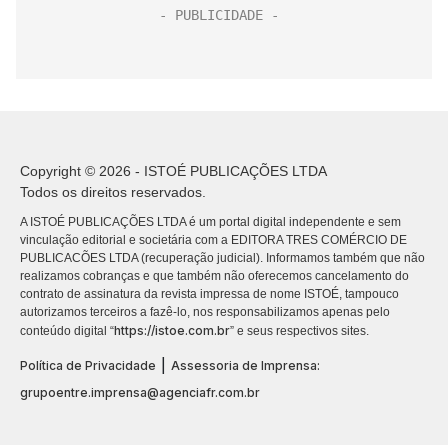
Copyright © 2026 - ISTOÉ PUBLICAÇÕES LTDA
Todos os direitos reservados.
A ISTOÉ PUBLICAÇÕES LTDA é um portal digital independente e sem
vinculação editorial e societária com a EDITORA TRES COMÉRCIO DE
PUBLICACÕES LTDA (recuperação judicial). Informamos também que não
realizamos cobranças e que também não oferecemos cancelamento do
contrato de assinatura da revista impressa de nome ISTOÉ, tampouco
autorizamos terceiros a fazê-lo, nos responsabilizamos apenas pelo
https://istoe.com.br
conteúdo digital “
” e seus respectivos sites.
|
Política de Privacidade
Assessoria de Imprensa:
grupoentre.imprensa@agenciafr.com.br