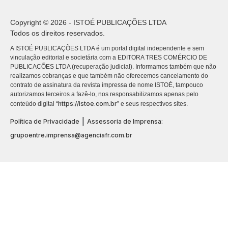
Copyright © 2026 - ISTOÉ PUBLICAÇÕES LTDA
Todos os direitos reservados.
A ISTOÉ PUBLICAÇÕES LTDA é um portal digital independente e sem
vinculação editorial e societária com a EDITORA TRES COMÉRCIO DE
PUBLICACÕES LTDA (recuperação judicial). Informamos também que não
realizamos cobranças e que também não oferecemos cancelamento do
contrato de assinatura da revista impressa de nome ISTOÉ, tampouco
autorizamos terceiros a fazê-lo, nos responsabilizamos apenas pelo
https://istoe.com.br
conteúdo digital “
” e seus respectivos sites.
|
Política de Privacidade
Assessoria de Imprensa:
grupoentre.imprensa@agenciafr.com.br