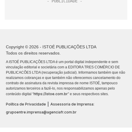
Copyright © 2026 - ISTOÉ PUBLICAÇÕES LTDA
Todos os direitos reservados.
A ISTOÉ PUBLICAÇÕES LTDA é um portal digital independente e sem
vinculação editorial e societária com a EDITORA TRES COMÉRCIO DE
PUBLICACÕES LTDA (recuperação judicial). Informamos também que não
realizamos cobranças e que também não oferecemos cancelamento do
contrato de assinatura da revista impressa de nome ISTOÉ, tampouco
autorizamos terceiros a fazê-lo, nos responsabilizamos apenas pelo
https://istoe.com.br
conteúdo digital “
” e seus respectivos sites.
|
Política de Privacidade
Assessoria de Imprensa:
grupoentre.imprensa@agenciafr.com.br