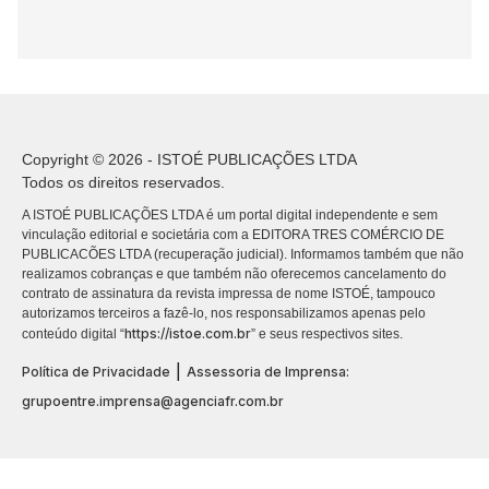
Copyright © 2026 - ISTOÉ PUBLICAÇÕES LTDA
Todos os direitos reservados.
A ISTOÉ PUBLICAÇÕES LTDA é um portal digital independente e sem
vinculação editorial e societária com a EDITORA TRES COMÉRCIO DE
PUBLICACÕES LTDA (recuperação judicial). Informamos também que não
realizamos cobranças e que também não oferecemos cancelamento do
contrato de assinatura da revista impressa de nome ISTOÉ, tampouco
autorizamos terceiros a fazê-lo, nos responsabilizamos apenas pelo
https://istoe.com.br
conteúdo digital “
” e seus respectivos sites.
|
Política de Privacidade
Assessoria de Imprensa:
grupoentre.imprensa@agenciafr.com.br