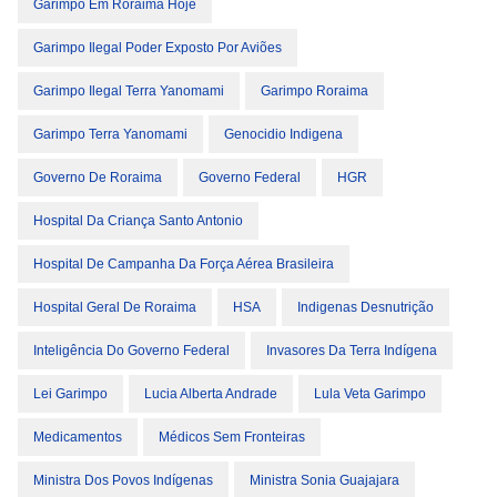
Garimpo Em Roraima Hoje
Garimpo Ilegal Poder Exposto Por Aviões
Garimpo Ilegal Terra Yanomami
Garimpo Roraima
Garimpo Terra Yanomami
Genocidio Indigena
Governo De Roraima
Governo Federal
HGR
Hospital Da Criança Santo Antonio
Hospital De Campanha Da Força Aérea Brasileira
Hospital Geral De Roraima
HSA
Indigenas Desnutrição
Inteligência Do Governo Federal
Invasores Da Terra Indígena
Lei Garimpo
Lucia Alberta Andrade
Lula Veta Garimpo
Medicamentos
Médicos Sem Fronteiras
Ministra Dos Povos Indígenas
Ministra Sonia Guajajara