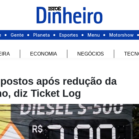
e
Gente
Planeta
Esportes
Menu
Motorshow
EIRA
ECONOMIA
NEGÓCIOS
TECN
 postos após redução da
ho, diz Ticket Log