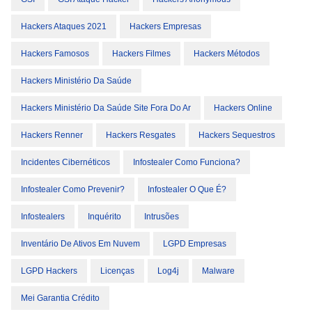
Hackers Ataques 2021
Hackers Empresas
Hackers Famosos
Hackers Filmes
Hackers Métodos
Hackers Ministério Da Saúde
Hackers Ministério Da Saúde Site Fora Do Ar
Hackers Online
Hackers Renner
Hackers Resgates
Hackers Sequestros
Incidentes Cibernéticos
Infostealer Como Funciona?
Infostealer Como Prevenir?
Infostealer O Que É?
Infostealers
Inquérito
Intrusões
Inventário De Ativos Em Nuvem
LGPD Empresas
LGPD Hackers
Licenças
Log4j
Malware
Mei Garantia Crédito