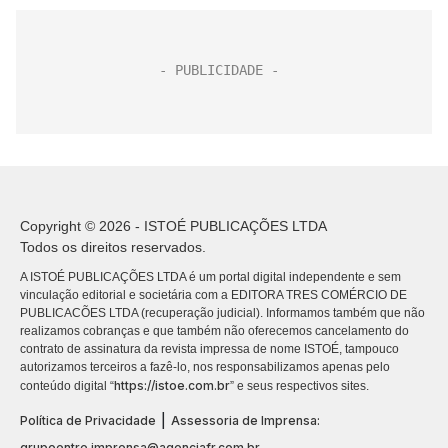
Copyright © 2026 - ISTOÉ PUBLICAÇÕES LTDA
Todos os direitos reservados.
A ISTOÉ PUBLICAÇÕES LTDA é um portal digital independente e sem
vinculação editorial e societária com a EDITORA TRES COMÉRCIO DE
PUBLICACÕES LTDA (recuperação judicial). Informamos também que não
realizamos cobranças e que também não oferecemos cancelamento do
contrato de assinatura da revista impressa de nome ISTOÉ, tampouco
autorizamos terceiros a fazê-lo, nos responsabilizamos apenas pelo
https://istoe.com.br
conteúdo digital “
” e seus respectivos sites.
|
Política de Privacidade
Assessoria de Imprensa:
grupoentre.imprensa@agenciafr.com.br