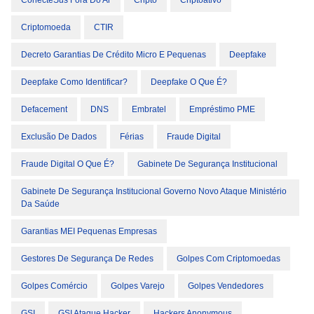
ConecteSus Fora Do Ar
Cripto
Criptoativo
Criptomoeda
CTIR
Decreto Garantias De Crédito Micro E Pequenas
Deepfake
Deepfake Como Identificar?
Deepfake O Que É?
Defacement
DNS
Embratel
Empréstimo PME
Exclusão De Dados
Férias
Fraude Digital
Fraude Digital O Que É?
Gabinete De Segurança Institucional
Gabinete De Segurança Institucional Governo Novo Ataque Ministério
Da Saúde
Garantias MEI Pequenas Empresas
Gestores De Segurança De Redes
Golpes Com Criptomoedas
Golpes Comércio
Golpes Varejo
Golpes Vendedores
GSI
GSI Ataque Hacker
Hackers Anonymous