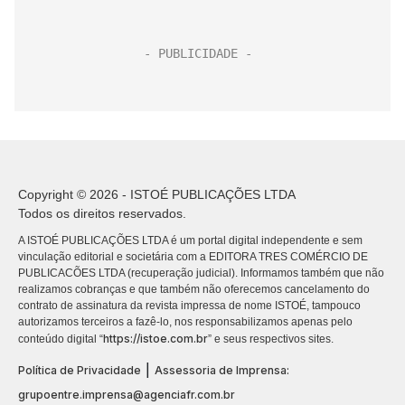
Copyright © 2026 - ISTOÉ PUBLICAÇÕES LTDA
Todos os direitos reservados.
A ISTOÉ PUBLICAÇÕES LTDA é um portal digital independente e sem
vinculação editorial e societária com a EDITORA TRES COMÉRCIO DE
PUBLICACÕES LTDA (recuperação judicial). Informamos também que não
realizamos cobranças e que também não oferecemos cancelamento do
contrato de assinatura da revista impressa de nome ISTOÉ, tampouco
autorizamos terceiros a fazê-lo, nos responsabilizamos apenas pelo
https://istoe.com.br
conteúdo digital “
” e seus respectivos sites.
|
Política de Privacidade
Assessoria de Imprensa:
grupoentre.imprensa@agenciafr.com.br