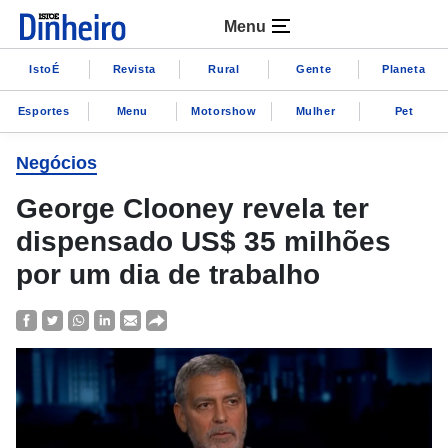
Menu
IstoÉ
Revista
Rural
Gente
Planeta
Esportes
Menu
Motorshow
Mulher
Pet
Negócios
George Clooney revela ter
dispensado US$ 35 milhões
por um dia de trabalho