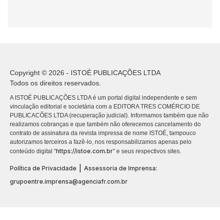
Copyright © 2026 - ISTOÉ PUBLICAÇÕES LTDA
Todos os direitos reservados.
A ISTOÉ PUBLICAÇÕES LTDA é um portal digital independente e sem
vinculação editorial e societária com a EDITORA TRES COMÉRCIO DE
PUBLICACÕES LTDA (recuperação judicial). Informamos também que não
realizamos cobranças e que também não oferecemos cancelamento do
contrato de assinatura da revista impressa de nome ISTOÉ, tampouco
autorizamos terceiros a fazê-lo, nos responsabilizamos apenas pelo
https://istoe.com.br
conteúdo digital “
” e seus respectivos sites.
|
Política de Privacidade
Assessoria de Imprensa:
grupoentre.imprensa@agenciafr.com.br