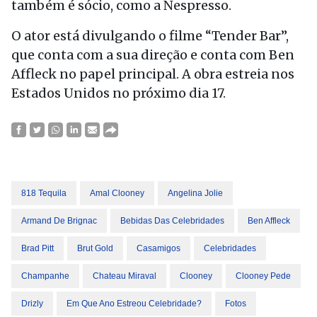
também é sócio, como a Nespresso.
O ator está divulgando o filme “Tender Bar”,
que conta com a sua direção e conta com Ben
Affleck no papel principal. A obra estreia nos
Estados Unidos no próximo dia 17.
818 Tequila
Amal Clooney
Angelina Jolie
Armand De Brignac
Bebidas Das Celebridades
Ben Affleck
Brad Pitt
Brut Gold
Casamigos
Celebridades
Champanhe
Chateau Miraval
Clooney
Clooney Pede
Drizly
Em Que Ano Estreou Celebridade?
Fotos