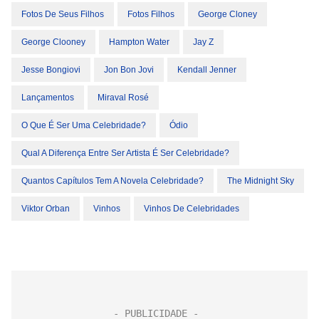
Fotos De Seus Filhos
Fotos Filhos
George Cloney
George Clooney
Hampton Water
Jay Z
Jesse Bongiovi
Jon Bon Jovi
Kendall Jenner
Lançamentos
Miraval Rosé
O Que É Ser Uma Celebridade?
Ódio
Qual A Diferença Entre Ser Artista É Ser Celebridade?
Quantos Capítulos Tem A Novela Celebridade?
The Midnight Sky
Viktor Orban
Vinhos
Vinhos De Celebridades