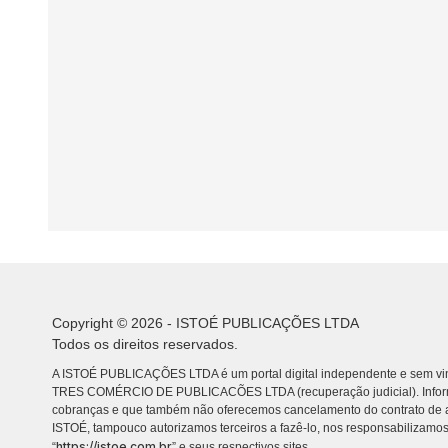
Copyright © 2026 - ISTOÉ PUBLICAÇÕES LTDA
Todos os direitos reservados.
A ISTOÉ PUBLICAÇÕES LTDA é um portal digital independente e sem vin
TRES COMÉRCIO DE PUBLICACÕES LTDA (recuperação judicial). Info
cobranças e que também não oferecemos cancelamento do contrato de a
ISTOÉ, tampouco autorizamos terceiros a fazê-lo, nos responsabilizamos
https://istoe.com.br
“
” e seus respectivos sites.