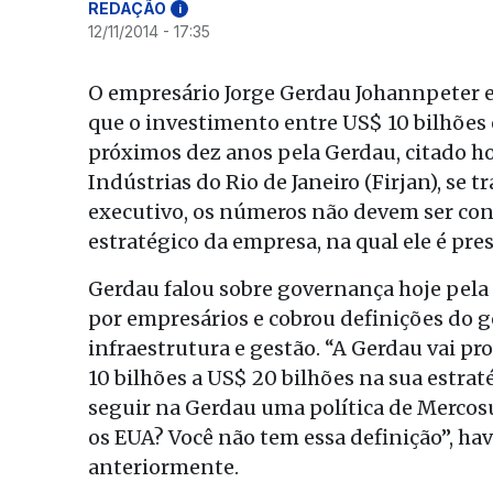
REDAÇÃO
i
12/11/2014 - 17:35
O empresário Jorge Gerdau Johannpeter es
que o investimento entre US$ 10 bilhões 
próximos dez anos pela Gerdau, citado ho
Indústrias do Rio de Janeiro (Firjan), se
executivo, os números não devem ser con
estratégico da empresa, na qual ele é pr
Gerdau falou sobre governança hoje pel
por empresários e cobrou definições do g
infraestrutura e gestão. “A Gerdau vai p
10 bilhões a US$ 20 bilhões na sua estra
seguir na Gerdau uma política de Mercosu
os EUA? Você não tem essa definição”, ha
anteriormente.