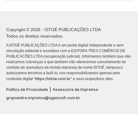
Copyright © 2026 - ISTOÉ PUBLICAÇÕES LTDA
Todos os direitos reservados.
A ISTOÉ PUBLICAÇÕES LTDA é um portal digital independente e sem
vinculação editorial e societária com a EDITORA TRES COMÉRCIO DE
PUBLICACÕES LTDA (recuperação judicial). Informamos também que não
realizamos cobranças e que também não oferecemos cancelamento do
contrato de assinatura da revista impressa de nome ISTOÉ, tampouco
autorizamos terceiros a fazê-lo, nos responsabilizamos apenas pelo
https://istoe.com.br
conteúdo digital “
” e seus respectivos sites.
|
Política de Privacidade
Assessoria de Imprensa:
grupoentre.imprensa@agenciafr.com.br