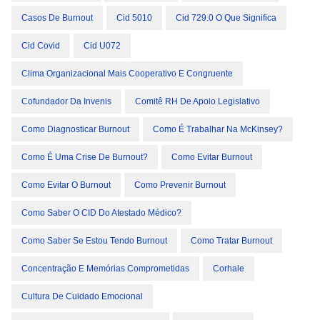
Casos De Burnout
Cid 5010
Cid 729.0 O Que Significa
Cid Covid
Cid U072
Clima Organizacional Mais Cooperativo E Congruente
Cofundador Da Invenis
Comitê RH De Apoio Legislativo
Como Diagnosticar Burnout
Como É Trabalhar Na McKinsey?
Como É Uma Crise De Burnout?
Como Evitar Burnout
Como Evitar O Burnout
Como Prevenir Burnout
Como Saber O CID Do Atestado Médico?
Como Saber Se Estou Tendo Burnout
Como Tratar Burnout
Concentração E Memórias Comprometidas
Corhale
Cultura De Cuidado Emocional