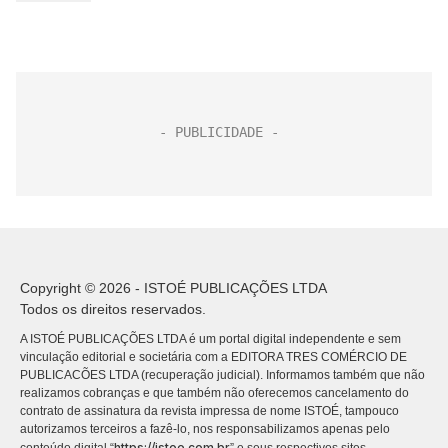
Copyright © 2026 - ISTOÉ PUBLICAÇÕES LTDA
Todos os direitos reservados.
A ISTOÉ PUBLICAÇÕES LTDA é um portal digital independente e sem
vinculação editorial e societária com a EDITORA TRES COMÉRCIO DE
PUBLICACÕES LTDA (recuperação judicial). Informamos também que não
realizamos cobranças e que também não oferecemos cancelamento do
contrato de assinatura da revista impressa de nome ISTOÉ, tampouco
autorizamos terceiros a fazê-lo, nos responsabilizamos apenas pelo
https://istoe.com.br
conteúdo digital “
” e seus respectivos sites.