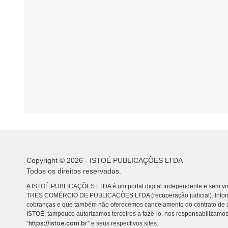
Copyright © 2026 - ISTOÉ PUBLICAÇÕES LTDA
Todos os direitos reservados.
A ISTOÉ PUBLICAÇÕES LTDA é um portal digital independente e sem vin
TRES COMÉRCIO DE PUBLICACÕES LTDA (recuperação judicial). Info
cobranças e que também não oferecemos cancelamento do contrato de a
ISTOÉ, tampouco autorizamos terceiros a fazê-lo, nos responsabilizamos
https://istoe.com.br
“
” e seus respectivos sites.