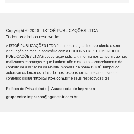
Copyright © 2026 - ISTOÉ PUBLICAÇÕES LTDA
Todos os direitos reservados.
A ISTOÉ PUBLICAÇÕES LTDA é um portal digital independente e sem
vinculação editorial e societária com a EDITORA TRES COMÉRCIO DE
PUBLICACÕES LTDA (recuperação judicial). Informamos também que não
realizamos cobranças e que também não oferecemos cancelamento do
contrato de assinatura da revista impressa de nome ISTOÉ, tampouco
autorizamos terceiros a fazê-lo, nos responsabilizamos apenas pelo
https://istoe.com.br
conteúdo digital “
” e seus respectivos sites.
|
Política de Privacidade
Assessoria de Imprensa:
grupoentre.imprensa@agenciafr.com.br