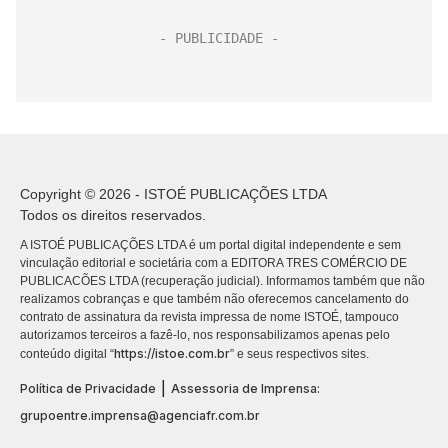
Copyright © 2026 - ISTOÉ PUBLICAÇÕES LTDA
Todos os direitos reservados.
A ISTOÉ PUBLICAÇÕES LTDA é um portal digital independente e sem
vinculação editorial e societária com a EDITORA TRES COMÉRCIO DE
PUBLICACÕES LTDA (recuperação judicial). Informamos também que não
realizamos cobranças e que também não oferecemos cancelamento do
contrato de assinatura da revista impressa de nome ISTOÉ, tampouco
autorizamos terceiros a fazê-lo, nos responsabilizamos apenas pelo
https://istoe.com.br
conteúdo digital “
” e seus respectivos sites.
|
Política de Privacidade
Assessoria de Imprensa:
grupoentre.imprensa@agenciafr.com.br