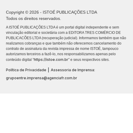
Copyright © 2026 - ISTOÉ PUBLICAÇÕES LTDA
Todos os direitos reservados.
A ISTOÉ PUBLICAÇÕES LTDA é um portal digital independente e sem
vinculação editorial e societária com a EDITORA TRES COMÉRCIO DE
PUBLICACÕES LTDA (recuperação judicial). Informamos também que não
realizamos cobranças e que também não oferecemos cancelamento do
contrato de assinatura da revista impressa de nome ISTOÉ, tampouco
autorizamos terceiros a fazê-lo, nos responsabilizamos apenas pelo
https://istoe.com.br
conteúdo digital “
” e seus respectivos sites.
|
Política de Privacidade
Assessoria de Imprensa:
grupoentre.imprensa@agenciafr.com.br