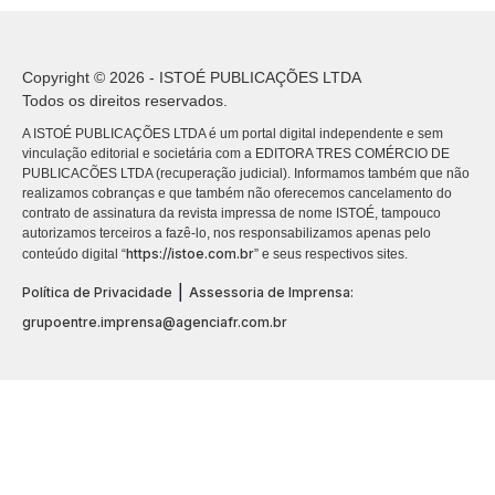
Copyright © 2026 - ISTOÉ PUBLICAÇÕES LTDA
Todos os direitos reservados.
A ISTOÉ PUBLICAÇÕES LTDA é um portal digital independente e sem
vinculação editorial e societária com a EDITORA TRES COMÉRCIO DE
PUBLICACÕES LTDA (recuperação judicial). Informamos também que não
realizamos cobranças e que também não oferecemos cancelamento do
contrato de assinatura da revista impressa de nome ISTOÉ, tampouco
autorizamos terceiros a fazê-lo, nos responsabilizamos apenas pelo
https://istoe.com.br
conteúdo digital “
” e seus respectivos sites.
|
Política de Privacidade
Assessoria de Imprensa:
grupoentre.imprensa@agenciafr.com.br